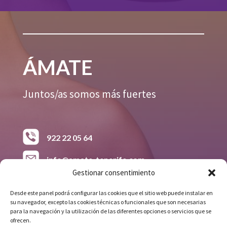
ÁMATE
Juntos/as somos más fuertes
922 22 05 64
info@amate-tenerife.com
Gestionar consentimiento
618 38 26 15
Desde este panel podrá configurar las cookies que el sitio web puede instalar en
su navegador, excepto las cookies técnicas o funcionales que son necesarias
Avda. Príncipes de España. Grupo 148
para la navegación y la utilización de las diferentes opciones o servicios que se
Viviendas, Bloque C, Local 8
ofrecen.