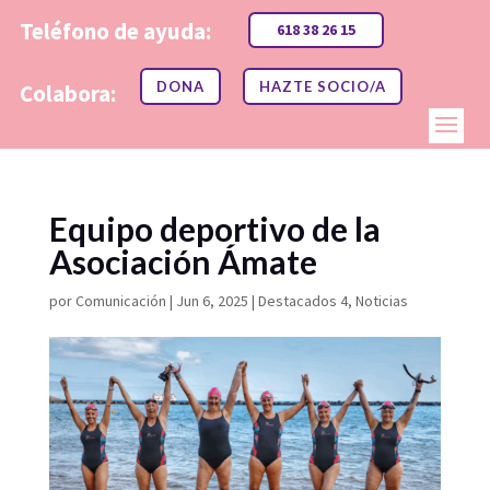
Teléfono de ayuda:
618 38 26 15
DONA
HAZTE SOCIO/A
Colabora:
Equipo deportivo de la
Asociación Ámate
por
Comunicación
|
Jun 6, 2025
|
Destacados 4
,
Noticias