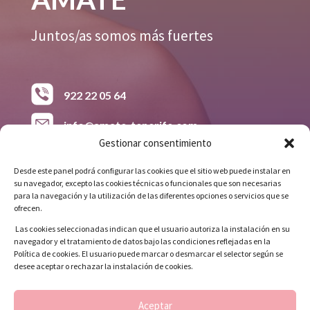
Juntos/as somos más fuertes
922 22 05 64
info@amate-tenerife.com
Gestionar consentimiento
618 38 26 15
Desde este panel podrá configurar las cookies que el sitio web puede instalar en
su navegador, excepto las cookies técnicas o funcionales que son necesarias
Avda. Príncipes de España. Grupo 148
para la navegación y la utilización de las diferentes opciones o servicios que se
Viviendas, Bloque C, Local 8
ofrecen.
Las cookies seleccionadas indican que el usuario autoriza la instalación en su
navegador y el tratamiento de datos bajo las condiciones reflejadas en la
Síguenos
Política de cookies. El usuario puede marcar o desmarcar el selector según se
desee aceptar o rechazar la instalación de cookies.
Aceptar