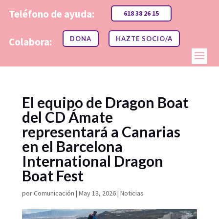
Teléfono de ayuda:
618 38 26 15
DONA
HAZTE SOCIO/A
Colabora:
El equipo de Dragon Boat
del CD Ámate
representará a Canarias
en el Barcelona
International Dragon
Boat Fest
por
Comunicación
|
May 13, 2026
|
Noticias