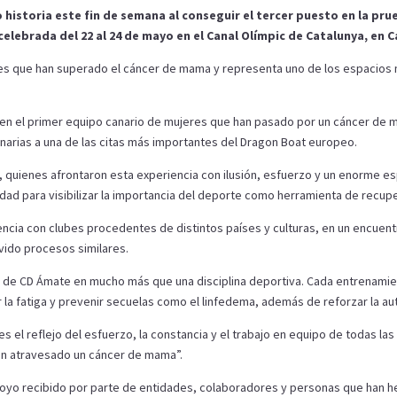
historia este fin de semana al conseguir el tercer puesto en la pr
elebrada del 22 al 24 de mayo en el Canal Olímpic de Catalunya, en C
s que han superado el cáncer de mama y representa uno de los espacios má
n el primer equipo canario de mujeres que han pasado por un cáncer de ma
narias a una de las citas más importantes del Dragon Boat europeo.
 quienes afrontaron esta experiencia con ilusión, esfuerzo y un enorme esp
dad para visibilizar la importancia del deporte como herramienta de recuper
ncia con clubes procedentes de distintos países y culturas, en un encuen
vido procesos similares.
es de CD Ámate en mucho más que una disciplina deportiva. Cada entrenamie
 la fatiga y prevenir secuelas como el linfedema, además de reforzar la au
el reflejo del esfuerzo, la constancia y el trabajo en equipo de todas la
an atravesado un cáncer de mama”.
oyo recibido por parte de entidades, colaboradores y personas que han h