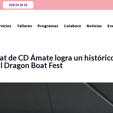
618 38 26 15
rvicios
Talleres
Programas
Colabora
Noticias
Ev
at de CD Ámate logra un histórico
l Dragon Boat Fest