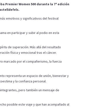
ueba Premier Women 500 durante la 7ª edición
astelldefels.
s emotivos y significativos del festival
ma en participar y subir al podio en esta
íritu de superación. Más allá del resultado
ación física y emocional tras el cáncer.
tro marcado por el compañerismo, la fuerza
nto representa un espacio de unión, bienestar y
toestima y la confianza personal.
s integrantes, pero también un mensaje de
echo posible este viaje y que han acompañado al