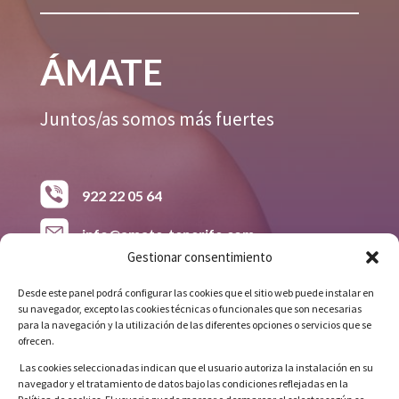
ÁMATE
Juntos/as somos más fuertes
922 22 05 64
info@amate-tenerife.com
Gestionar consentimiento
618 38 26 15
Desde este panel podrá configurar las cookies que el sitio web puede instalar en
su navegador, excepto las cookies técnicas o funcionales que son necesarias
Avda. Príncipes de España. Grupo 148
para la navegación y la utilización de las diferentes opciones o servicios que se
Viviendas, Bloque C, Local 8
ofrecen.
Las cookies seleccionadas indican que el usuario autoriza la instalación en su
navegador y el tratamiento de datos bajo las condiciones reflejadas en la